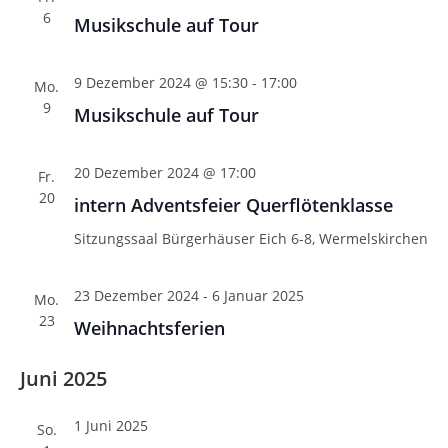
n
e
s
6
e
m
Musikschule auf Tour
s
t
w
t
a
ä
a
9 Dezember 2024 @ 15:30
-
17:00
l
Mo.
h
9
l
t
Musikschule auf Tour
l
u
t
e
n
u
n
20 Dezember 2024 @ 17:00
Fr.
g
n
.
20
intern Adventsfeier Querflötenklasse
A
g
n
Sitzungssaal Bürgerhäuser
Eich 6-8, Wermelskirchen
e
s
n
i
23 Dezember 2024
-
6 Januar 2025
Mo.
S
c
23
Weihnachtsferien
u
h
t
c
Juni 2025
e
h
n
e
1 Juni 2025
So.
-