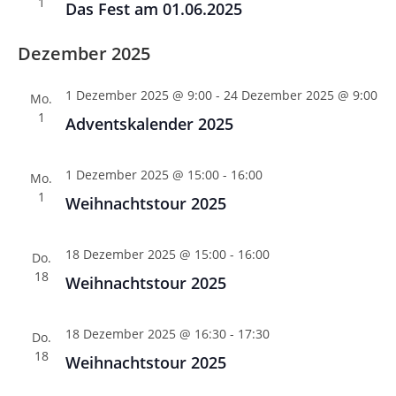
u
1
Das Fest am 01.06.2025
N
n
a
d
Dezember 2025
v
A
i
1 Dezember 2025 @ 9:00
-
24 Dezember 2025 @ 9:00
n
Mo.
g
1
s
a
Adventskalender 2025
t
i
i
c
1 Dezember 2025 @ 15:00
-
16:00
Mo.
o
h
1
Weihnachtstour 2025
n
t
e
18 Dezember 2025 @ 15:00
-
16:00
Do.
n
18
Weihnachtstour 2025
,
N
18 Dezember 2025 @ 16:30
-
17:30
Do.
a
18
Weihnachtstour 2025
v