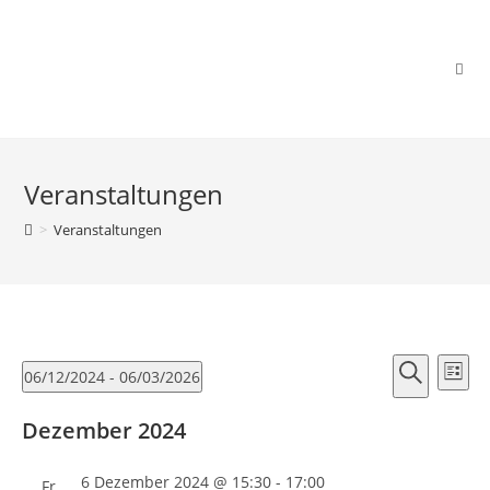
Zum
Inhalt
springen
Veranstaltungen
>
Veranstaltungen
V
V
06/12/2024
 - 
06/03/2026
L
e
e
S
D
i
r
r
Dezember 2024
u
a
s
a
a
c
t
t
n
6 Dezember 2024 @ 15:30
-
17:00
Fr.
h
u