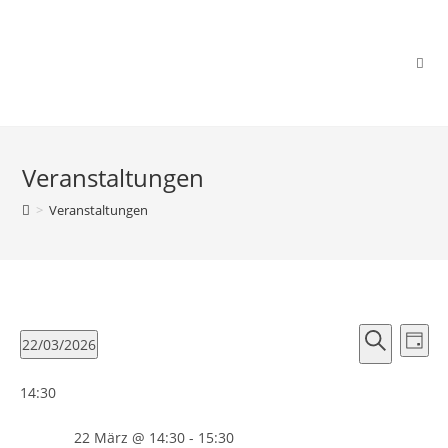
Zum
Inhalt
springen
Veranstaltungen
>
Veranstaltungen
V
V
22/03/2026
T
e
e
S
D
a
r
r
14:30
u
a
g
a
a
c
t
n
22 März @ 14:30
-
15:30
h
u